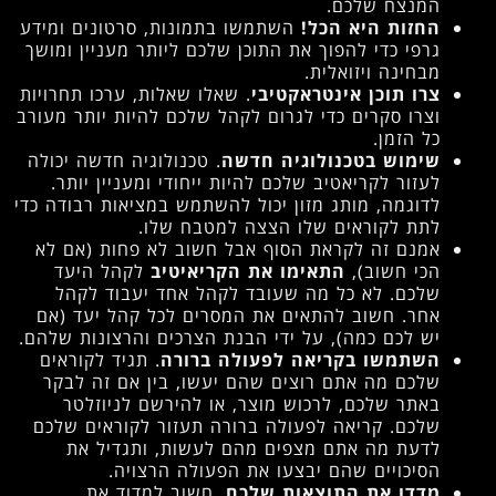
המנצח שלכם.
החזות היא הכל!
השתמשו בתמונות, סרטונים ומידע
גרפי כדי להפוך את התוכן שלכם ליותר מעניין ומושך
מבחינה ויזואלית.
צרו תוכן אינטראקטיבי
. שאלו שאלות, ערכו תחרויות
וצרו סקרים כדי לגרום לקהל שלכם להיות יותר מעורב
כל הזמן.
שימוש בטכנולוגיה חדשה
. טכנולוגיה חדשה יכולה
לעזור לקריאטיב שלכם להיות ייחודי ומעניין יותר.
לדוגמה, מותג מזון יכול להשתמש במציאות רבודה כדי
לתת לקוראים שלו הצצה למטבח שלו.
אמנם זה לקראת הסוף אבל חשוב לא פחות (אם לא
הכי חשוב),
התאימו את הקריאיטיב
לקהל היעד
שלכם. לא כל מה שעובד לקהל אחד יעבוד לקהל
אחר. חשוב להתאים את המסרים לכל קהל יעד (אם
יש לכם כמה), על ידי הבנת הצרכים והרצונות שלהם.
השתמשו בקריאה לפעולה ברורה
. תגיד לקוראים
שלכם מה אתם רוצים שהם יעשו, בין אם זה לבקר
באתר שלכם, לרכוש מוצר, או להירשם לניוזלטר
שלכם. קריאה לפעולה ברורה תעזור לקוראים שלכם
לדעת מה אתם מצפים מהם לעשות, ותגדיל את
הסיכויים שהם יבצעו את הפעולה הרצויה.
מדדו את התוצאות שלכם
. חשוב למדוד את