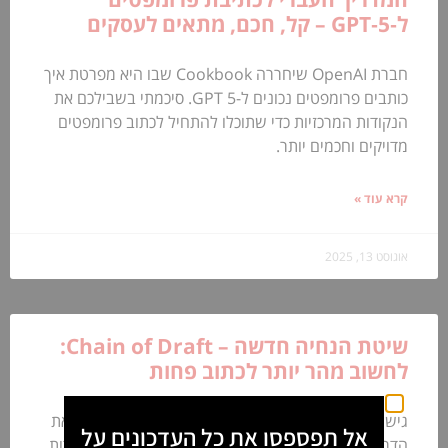
ל‑GPT‑5 – קל, חכם, מתאים לעסקים
חברת OpenAI שיחררה Cookbook שבו היא מפרטת איך
כותבים פרומפטים נכונים ל-GPT 5. סיכמתי בשבילכם את
הנקודות המרכזיות כדי שתוכלו להתחיל לכתוב פרומפטים
מדויקים וחכמים יותר.
קרא עוד »
אוגוסט 13, 2025
שיטת הנחיה חדשה – Chain of Draft:
לחשוב מהר יותר לכתוב פחות
גישה חדשה להנחיית מודלים גדולים (LLMs) שמחקה את
אל תפספסו את כל העדכונים על
הדרך שבה בני אדם חושבים – בקצרה וביעילות
נקודות