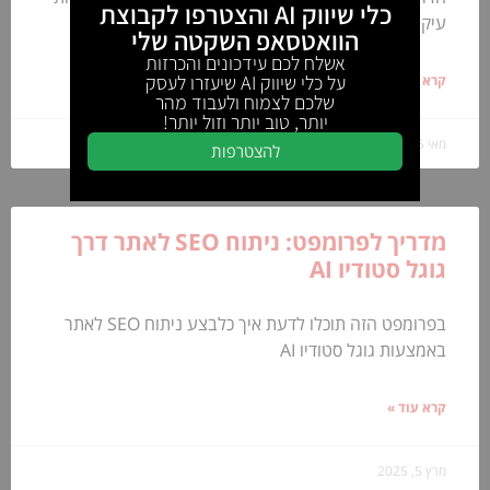
כלי שיווק AI והצטרפו לקבוצת
עיקריות:
שיטת Chain of Draft (CoD) היא
הוואטסאפ השקטה שלי
אשלח לכם עידכונים והכרזות
על כלי שיווק AI שיעזרו לעסק
קרא עוד »
שלכם לצמוח ולעבוד מהר
יותר, טוב יותר וזול יותר!
מאי 5, 2025
להצטרפות
מדריך לפרומפט: ניתוח SEO לאתר דרך
גוגל סטודיו AI
בפרומפט הזה תוכלו לדעת איך כלבצע ניתוח SEO לאתר
באמצעות גוגל סטודיו AI
קרא עוד »
מרץ 5, 2025