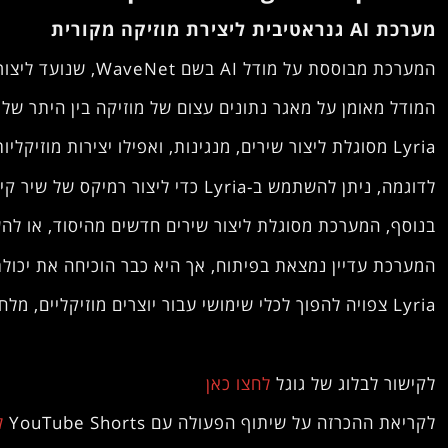
מערכת AI גנראטיבית ליצירת מוזיקה מקורית
המערכת מבוססת על מודל AI בשם WaveNet, שנועד ליצור צלילים ריאליסטיים.
המודל מאומן על מאגר נתונים עצום של מוזיקה בין היתר של YouTube Shorts, המאפשר לו ללמוד את המאפיינים המיוחדים של כל סגנון מוזיקלי.
Lyria מסוגלת ליצור שירים, מנגינות, ואפילו יצירות מוזיקליות שלמות, בהשראת מגוון רחב של סגנונות מוזיקליים.
לדוגמה, ניתן להשתמש ב-Lyria כדי ליצור רמיקס של שיר קיים, או כדי ליצור גרסה חדשה של שיר עם סגנון מוזיקלי שונה.
בנוסף, המערכת מסוגלת ליצור שירים חדשים מהיסוד, או להש
המערכת עדיין נמצאת בפיתוח, אך היא כבר הוכיחה את יכולתה
Lyria צפויה להפוך לכלי שימושי עבור יוצרים מוזיקליים, מלחינים,, חובבי מוזיקה ואנשי קריאטיב כאחד.
לקישור לבלוג של גוגל
לחצו כאן
לקריאת ההכרזה על שיתוף הפעולה עם YouTube Shorts
ל