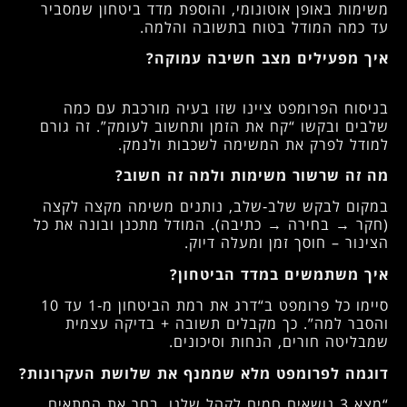
משימות באופן אוטונומי, והוספת מדד ביטחון שמסביר
עד כמה המודל בטוח בתשובה והלמה.
איך מפעילים מצב חשיבה עמוקה?
בניסוח הפרומפט ציינו שזו בעיה מורכבת עם כמה
שלבים ובקשו “קח את הזמן ותחשוב לעומק”. זה גורם
למודל לפרק את המשימה לשכבות ולנמק.
מה זה שרשור משימות ולמה זה חשוב?
במקום לבקש שלב‑שלב, נותנים משימה מקצה לקצה
(חקר → בחירה → כתיבה). המודל מתכנן ובונה את כל
הצינור – חוסך זמן ומעלה דיוק.
איך משתמשים במדד הביטחון?
סיימו כל פרומפט ב“דרג את רמת הביטחון מ‑1 עד 10
והסבר למה”. כך מקבלים תשובה + בדיקה עצמית
שמבליטה חורים, הנחות וסיכונים.
דוגמה לפרומפט מלא שממנף את שלושת העקרונות?
“מצא 3 נושאים חמים לקהל שלנו, בחר את המתאים