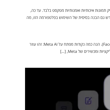
ק תמונות איכותיות ואמנותיות מטקסט בלבד. עד כה,
דרש גם הבנה בסיסית של השימוש בפלטפורמה הזו, מה
למי שלא מכיר, כמה עובדות על הכלי AI שלא מטא Meta AI הוא עוזר מלאכותי חכם שפותח על ידי חברת Meta (לשעבר Facebook). הנה כמה נקודות מפתח על Meta AI: זהו עוזר