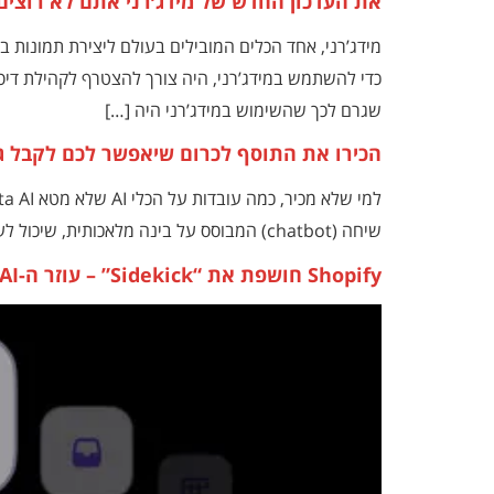
את העדכון החדש של מידג׳רני אתם לא רוצים
מידג’רני, אחד הכלים המובילים בעולם ליצירת תמונות ב
כדי להשתמש במידג’רני, היה צורך להצטרף לקהילת דיס
שגרם לכך שהשימוש במידג’רני היה […]
הכירו את התוסף לכרום שיאפשר לכם לקבל גישה ל-eta.ai
שיחה (chatbot) המבוסס על בינה מלאכותית, שיכול לענות על שאלות, לתת עצות, ליצור תמונות ועוד. Meta AI זמין במגוון אפליקציות ומכשירים של Meta, […]
Shopify חושפת את “Sidekick” – עוזר ה-AI החדש לסוחרי איקומרס