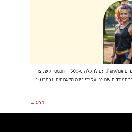
תחרות “Miss AI” הראשונה מתקיימת כעת, בחסות The World AI Creator Awards של הבינה המלאכותית ופלטפורמת היוצרים FanVue, עם למעלה מ-1,500 דוגמניות שנוצרו
נקודות עיקריות: מתוך 1,500 המתמודדות שנוצרו על ידי בינה מלאכותית, נבחרו 10
הבא
←