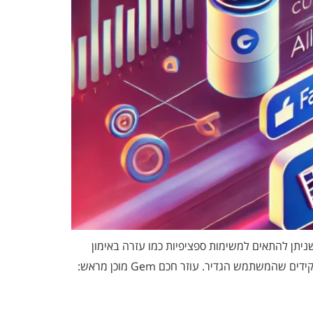
ודיעה שהיא קרובה לאפשר למשתמשים בתשלום לבנות Gems — צ’אטבוטים מותאמים אישית המבוססים על Gemini, שניתן להתאים למשימות ספציפיות כמו עזרה באימון
נקודות עיקריות: גמישות: יצירת Gem דומה לבניית GPT מותאם אישית, עם יכולת לשמור הנחיות ותפקידים שהמשתמש הגדיר. עוזר חכם ⁠Gem מוכן מראש: