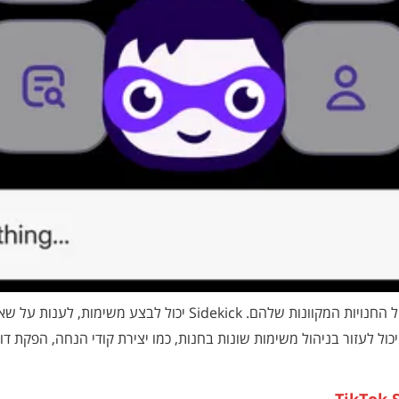
העוזר AI חדש של Shopify מיועד לסייע לסוחרים בניהול החנויות המקוונו
רטים עיקריים: ביצוע משימות: Sidekick יכול לעזור בניהול משימות שונות בחנות, כמו יצירת קו